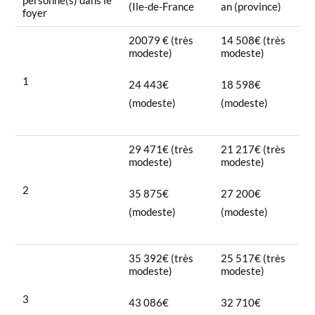
(Ile-de-France
an (province)
foyer
20079 € (très
14 508€ (très
modeste)
modeste)
1
24 443€
18 598€
(modeste)
(modeste)
29 471€ (très
21 217€ (très
modeste)
modeste)
2
35 875€
27 200€
(modeste)
(modeste)
35 392€ (très
25 517€ (très
modeste)
modeste)
3
43 086€
32 710€