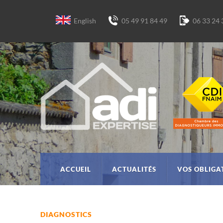
English
05 49 91 84 49
06 33 24 
ACCUEIL
ACTUALITÉS
VOS OBLIGA
DIAGNOSTICS